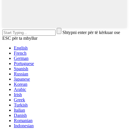
Shtypni enter për të kërkuar ose
ESC për ta mbyllur
English
French
German
Portuguese
Spanish
Russian
Japanese
Korean
Arabic
Irish
Greek
Turkish
Italian
Danish
Romanian
Indonesian