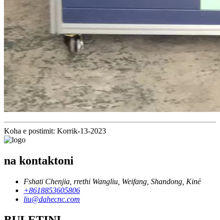
Koha e postimit: Korrik-13-2023
na kontaktoni
Fshati Chenjia, rrethi Wangliu, Weifang, Shandong, Kinë
+8618853605806
liu@dahecnc.com
BULETINI