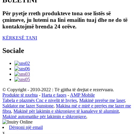
Për pyetje rreth produkteve tona ose listës së
çmimeve, ju lutemi na lini emailin tuaj dhe ne do të
kontaktojmë brenda 24 orëve.
KËRKESË TANI
Sociale
© Copyright - 2010-2022 : Të gjitha të drejtat e rezervuara.
Produkte të nxehta
-
Harta e faqes
-
AMP Mobile
Tabela e plazmës Cnc e nivelit të hyrjes
,
Makinë prerëse me laser
,
Saldator me lazer Sunstone
,
Makina më e mirë e prerjes me lazer me
fibra
,
Makinë për lakimin e shkronjave të kanaleve të aluminit
,
Makinë automatike për lakimin e shkronjave
,
Dërgoni një email
x